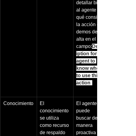
detallar bien 
al agente en 
qué consiste 
la acción que 
demos de 
alta en el 
campo:
Descr
iption for the 
agent to 
know when 
to use this 
action
*
Conocimiento
El 
El agente 
conocimiento 
puede 
se utiliza 
buscar de 
como recurso 
manera 
de respaldo 
proactiva en 