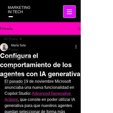
MARKETING
IN TECH
Entrada
All Posts
María Soto
All Posts
Configura el
Inteligencia Artificial
comportamiento de los
ChatGPT
agentes con IA generativa
Ecommerce
El pasado 19 de noviembre Microsoft 
Azure OpenAI
anunciaba una nueva funcionalidad en 
Copilot Studio: 
Advanced Generative 
Actions
, que consite en poder utilizar IA 
generativa para que nuestros agentes 
puedan seleccionar de forma más 