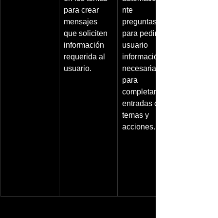
para crear 
nte 
mensajes 
preguntas 
que soliciten 
para pedir al 
información 
usuario 
requerida al 
información 
usuario.
necesaria 
para 
completar 
entradas de 
temas y 
acciones.