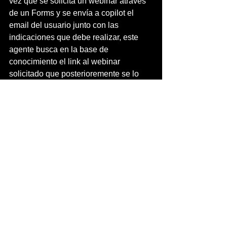
vez que se solicita un webinar através 
de un Forms y se envía a copilot el 
email del usuario junto con las 
indicaciones que debe realizar, este 
agente busca en la base de 
conocimiento el link al webinar 
solicitado que posterioremente se lo 
envía por email al usuario.
4. Y por último, una acción que 
consiste en enviar un correo con el 
vídeo al usuario.