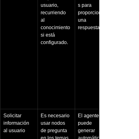
usuario, 
s para 
recurriendo 
proporcionar 
al 
una 
conocimiento 
respuesta.
si está 
configurado.
Solicitar 
Es necesario 
El agente 
información 
usar nodos 
puede 
al usuario
de pregunta 
generar 
en los temas 
automáticame