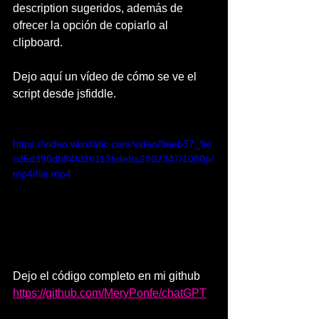
description sugeridos, además de 
ofrecer la opción de copiarlo al 
clipboard.
Dejo aquí un vídeo de cómo se ve el 
script desde jsfiddle.
https://video.wixstatic.com/video/9eeb37_9e
cd5d390db84fd3b113bdeba2302347/1080p/
mp4/file.mp4
Dejo el código completo en mi github 
https://github.com/MeryPonfe/chatGPT