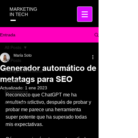
MARKETING
IN TECH
Entrada
All Posts
María Soto
All Posts
Generador automático de
Inteligencia Artificial
metatags para SEO
ChatGPT
Actualizado:
1 ene 2023
Ecommerce
Reconozco que ChatGPT me ha 
resultado adictivo, después de probar y 
Azure OpenAI
probar me parece una herramienta 
super potente que ha superado todas 
mis expectativas. 