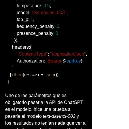
          temperature: 
0.5
,
          model:
"text-davinci-003"
,
          top_p: 
1
,
          frequency_penalty: 
0
,
          presence_penalty: 
0
        }),
      headers:{
"Content-Type"
: 
"application/json"
,
          Authorization: 
`Bearer 
${
apiKey
}
`
      }
    }).
then
(res => res.
json
());
  }
Uno de los parámetros que es 
obligatorio pasar a la API de ChatGPT 
es el modelo, hice una prueba a 
pasarle el modelo 
text-davinci-002
 y 
los resultados no tenían nada que ver a 