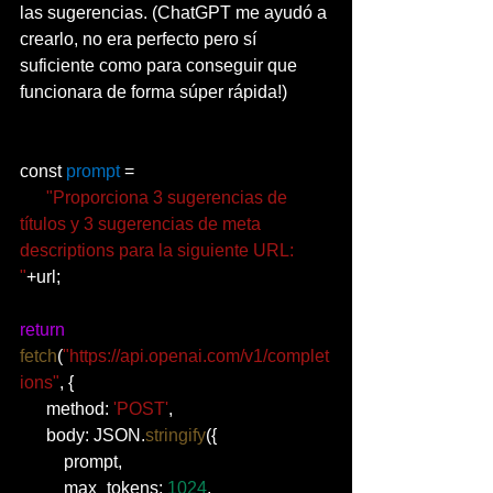
las sugerencias. (ChatGPT me ayudó a 
crearlo, no era perfecto pero sí 
suficiente como para conseguir que 
funcionara de forma súper rápida!)
const 
prompt
 =
"Proporciona 3 sugerencias de 
títulos y 3 sugerencias de meta 
descriptions para la siguiente URL: 
"
+url;
return
fetch
(
"https://api.openai.com/v1/complet
ions"
, {
      method: 
'POST'
, 
      body: JSON.
stringify
({
          prompt,
          max_tokens: 
1024
,